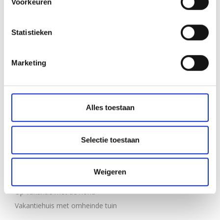
Voorkeuren
CONTACT INFO
Statistieken
anneriet@oosterveld20.nl
Locatie
Marketing
Links
Alles toestaan
Vakantiehuis Noord Holland
6 persoons vakantiehuis
Selectie toestaan
Luxe vakantiehuis
Vrijstaand vakantiehuis
Weigeren
Vrijstaand vakantiehuis met 3 slaapkamers
Op vakantie met de hond
Vakantiehuis met omheinde tuin