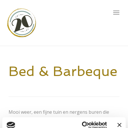
Togg
navig
Bed & Barbeque
Mooi weer, een fijne tuin en nergens buren die
klagen over de rook. Dit arrangement spreekt voor
zich. Wij zorgen voor de hardware en het eten,