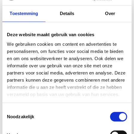
zodat jij het alleen nog maar gezellig hoeft te
Toestemming
Details
Over
maken.
Prijs
Deze website maakt gebruik van cookies
Gratis
We gebruiken cookies om content en advertenties te
personaliseren, om functies voor social media te bieden
en om ons websiteverkeer te analyseren. Ook delen we
informatie over uw gebruik van onze site met onze
partners voor social media, adverteren en analyse. Deze
partners kunnen deze gegevens combineren met andere
informatie die u aan ze heeft verstrekt of die ze hebben
OVER ONS
verzameld op basis van uw gebruik van hun services.
Oosterveld 20 is een vrijstaand vakantiehuis met vier
slaapkamers, geschikt voor maximaal zes personen.
Toestemmingsselectie
Landelijk gelegen in het polderlandschap van Noord-
Noodzakelijk
Holland, in Anna Paulowna.