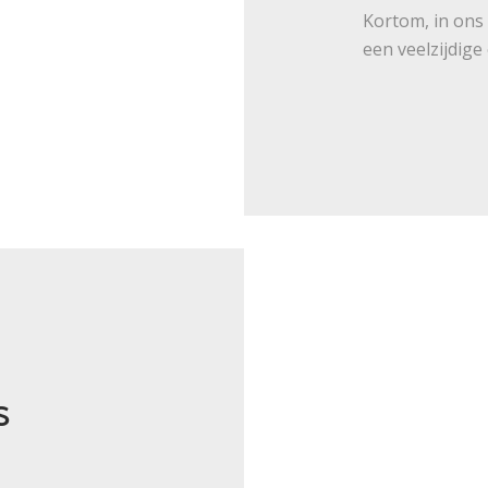
Kortom, in ons
een veelzijdige
s