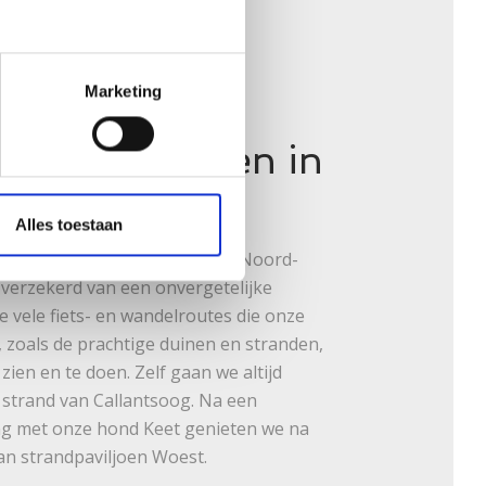
Marketing
swaardigheden in
-Holland
Alles toestaan
bent naar een vakantiehuis in Noord-
 verzekerd van een onvergetelijke
e vele fiets- en wandelroutes die onze
is, zoals de prachtige duinen en stranden,
 zien en te doen. Zelf gaan we altijd
 strand van Callantsoog. Na een
g met onze hond Keet genieten we na
an strandpaviljoen Woest.