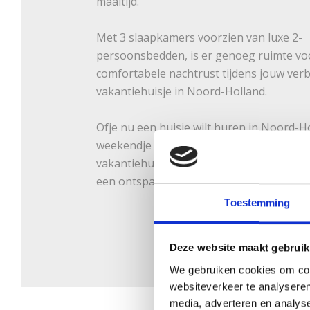
maaltijd.
Met 3 slaapkamers voorzien van luxe 2-
persoonsbedden, is er genoeg ruimte vo
comfortabele nachtrust tijdens jouw verbl
vakantiehuisje in Noord-Holland.
Ofje nu een huisje wilt huren in Noord-H
weekendje weg of een langere vakantie,
vakantiehuis biedt alle faciliteiten die je
een ontspannen en comfortabel verblijf.
Toestemming
Deze website maakt gebruik
We gebruiken cookies om cont
websiteverkeer te analyseren
media, adverteren en analys