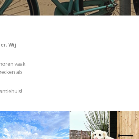
er. Wij
 horen vaak
hecken als
antiehuis!