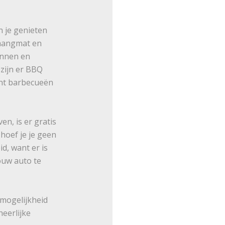
n je genieten
 hangmat en
annen en
 zijn er BBQ
kunt barbecueën
en, is er gratis
 hoef je je geen
d, want er is
ouw auto te
 mogelijkheid
heerlijke