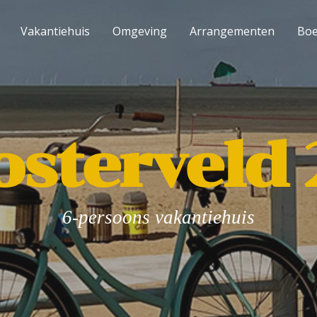
Vakantiehuis
Omgeving
Arrangementen
Bo
osterveld 
6-persoons vakantiehuis