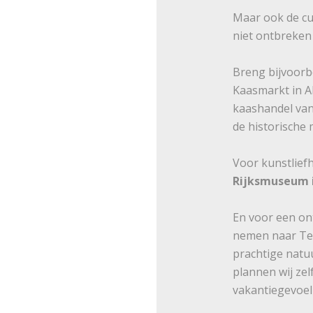
Maar ook de c
niet ontbreken t
Breng bijvoor
Kaasmarkt in Al
kaashandel van
de historische
Voor kunstlief
Rijksmuseum 
En voor een on
nemen naar Tex
prachtige natuu
plannen wij zel
vakantiegevoel 