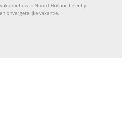
 vakantiehuis in Noord-Holland beleef je
 en onvergetelijke vakantie.